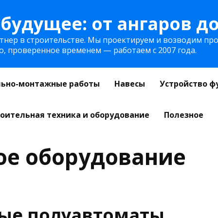
будущее: от ангаров д
нер в строительстве. Мы проектируем и возводим про
во, проверенное временем — работаем с 2007 года.
льно-монтажные работы
Навесы
Устройство ф
оительная техника и оборудование
Полезное
е оборудование
ые полуавтоматы